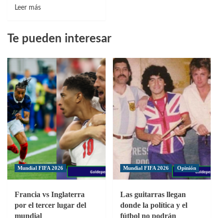
Leer
Arrancó
Leer más
más
el
sobre
Torneo
Te pueden interesar
Distrito
Nacional
Nacional
de
campeón
Fútbol
por
Infantil
segundo
Padre
año
Vicente
consecutivo
en
del
Moca
Nacional
Infantil
de
Fútbol
Padre
Mundial FIFA 2026
Mundial FIFA 2026
Opinión
Vicente
Francia vs Inglaterra
Las guitarras llegan
por el tercer lugar del
donde la política y el
mundial
fútbol no podrán