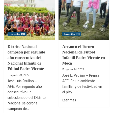
Juveniles RD
Juveniles RD
Distrito Nacional
Arrancó el Torneo
campeón por segundo
Nacional de Fútbol
año consecutivo del
Infantil Padre Vicente en
Nacional Infantil de
Moca
Fútbol Padre Vicente
agosto 24, 2022
agosto 29, 2022
José L. Paulino – Prensa
José Luís Paulino –
AFE. En un ambiente
AFE. Por segundo año
familiar y de festividad en
consecutivo un
el play...
seleccionado del Distrito
Leer
Leer más
Nacional se corona
más
campeón de...
sobre