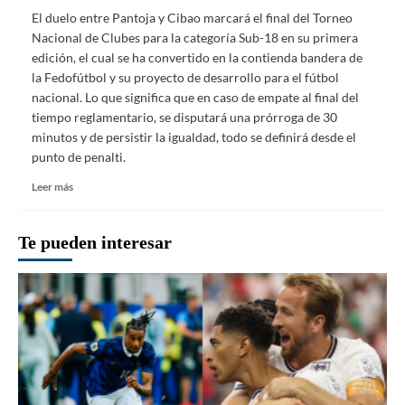
El duelo entre Pantoja y Cibao marcará el final del Torneo
Nacional de Clubes para la categoría Sub-18 en su primera
edición, el cual se ha convertido en la contienda bandera de
la Fedofútbol y su proyecto de desarrollo para el fútbol
nacional. Lo que significa que en caso de empate al final del
tiempo reglamentario, se disputará una prórroga de 30
minutos y de persistir la igualdad, todo se definirá desde el
punto de penalti.
Leer
Leer más
más
sobre
Pantoja
Te pueden interesar
y
Cibao
chocan
este
viernes
por
el
título
del