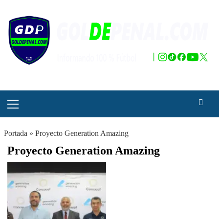
Saltar
al
contenido
Menú
principal
Portada
»
Proyecto Generation Amazing
Proyecto Generation Amazing