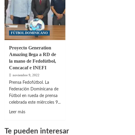
FÚTBOL DOMINICANO
Proyecto Generation
Amazing llega a RD de
la mano de Fedofútbol,
Concacaf e INEFI
noviembre 9, 2022
Prensa Fedofútbol. La
Federación Dominicana de
Fútbol en rueda de prensa
celebrada este miércoles 9...
Leer
Leer más
más
sobre
Te pueden interesar
Proyecto