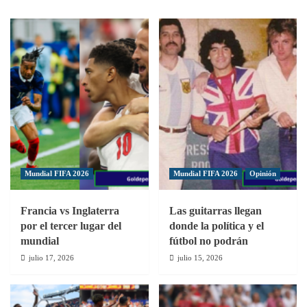
Generation
Amazing
llega
a
RD
de
la
mano
de
Fedofútbol,
Concacaf
e
Mundial FIFA 2026
Mundial FIFA 2026
Opinión
INEFI
Francia vs Inglaterra
Las guitarras llegan
por el tercer lugar del
donde la política y el
mundial
fútbol no podrán
julio 17, 2026
julio 15, 2026