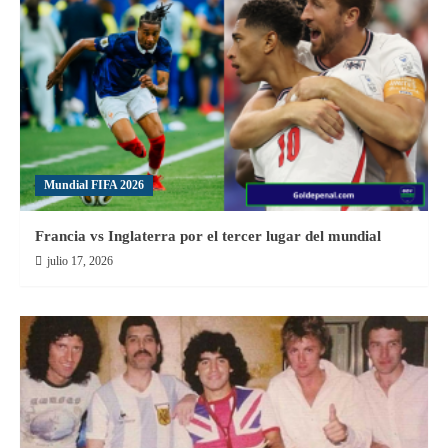
Mundial
Femenina
Sub-
17
de
la
FIFA
2024
Mundial FIFA 2026
Francia vs Inglaterra por el tercer lugar del mundial
julio 17, 2026