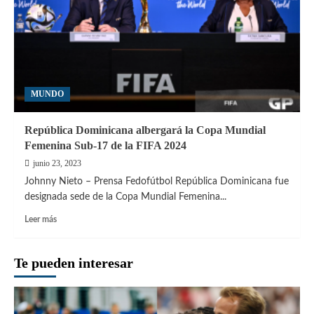
MUNDO
República Dominicana albergará la Copa Mundial
Femenina Sub-17 de la FIFA 2024
junio 23, 2023
Johnny Nieto – Prensa Fedofútbol República Dominicana fue
designada sede de la Copa Mundial Femenina...
Leer
Leer más
más
sobre
República
Te pueden interesar
Dominicana
albergará
la
Copa