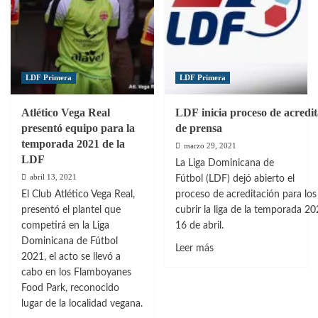
LDF Primera
LDF Primera
Atlético Vega Real
LDF inicia proceso de acredit
presentó equipo para la
de prensa
temporada 2021 de la
marzo 29, 2021
LDF
La Liga Dominicana de
abril 13, 2021
Fútbol (LDF) dejó abierto el
El Club Atlético Vega Real,
proceso de acreditación para los
presentó el plantel que
cubrir la liga de la temporada 2021
competirá en la Liga
16 de abril.
Dominicana de Fútbol
Leer
Leer más
2021, el acto se llevó a
más
cabo en los Flamboyanes
sobre
Food Park, reconocido
LDF inicia proceso de a
lugar de la localidad vegana.
de prensa