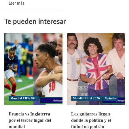
Leer
Leer más
más
sobre
Te pueden interesar
Atlético
Vega
Real
presentó
equipo
para
la
temporada
2021
de
la
LDF
Mundial FIFA 2026
Mundial FIFA 2026
Opinión
Francia vs Inglaterra
Las guitarras llegan
por el tercer lugar del
donde la política y el
mundial
fútbol no podrán