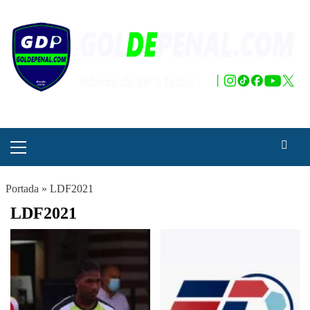
Saltar
al
contenido
Menú
principal
Portada
»
LDF2021
LDF2021