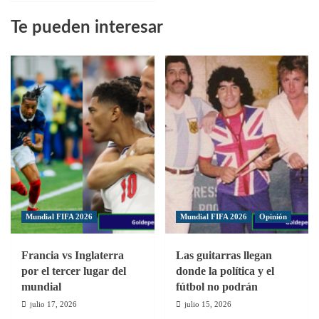
sobre
Te pueden interesar
FIFA
y
Concacaf
informarían
formato
de
eliminatorias
mundialistas
en
junio
Mundial FIFA 2026
Mundial FIFA 2026
Opinión
Francia vs Inglaterra
Las guitarras llegan
por el tercer lugar del
donde la política y el
mundial
fútbol no podrán
julio 17, 2026
julio 15, 2026