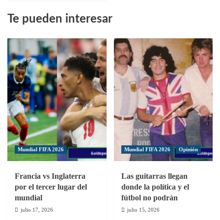
sobre
Te pueden interesar
República
Dominicana
y
Puerto
Rico
tienen
compromisos
en
agenda
Mundial FIFA 2026
Mundial FIFA 2026
Opinión
Francia vs Inglaterra
Las guitarras llegan
por el tercer lugar del
donde la política y el
mundial
fútbol no podrán
julio 17, 2026
julio 15, 2026