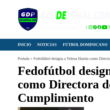
Saltar
al
contenido
INICIO
NOTICIAS
FÚTBOL DOMINICANO
Portada
»
Fedofútbol designa a Yelena Hazim como Directo
Fedofútbol desig
como Directora d
Cumplimiento