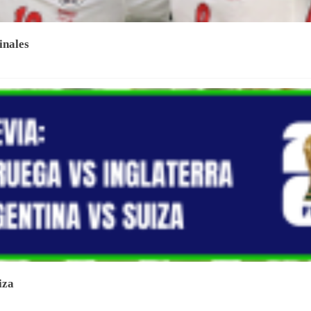
inales
iza