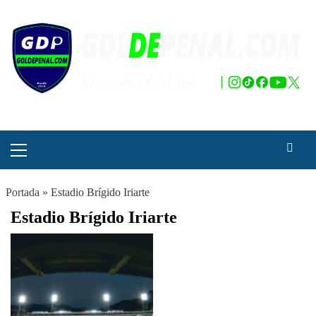
Saltar
al
contenido
Menú
principal
Portada
»
Estadio Brígido Iriarte
Estadio Brígido Iriarte