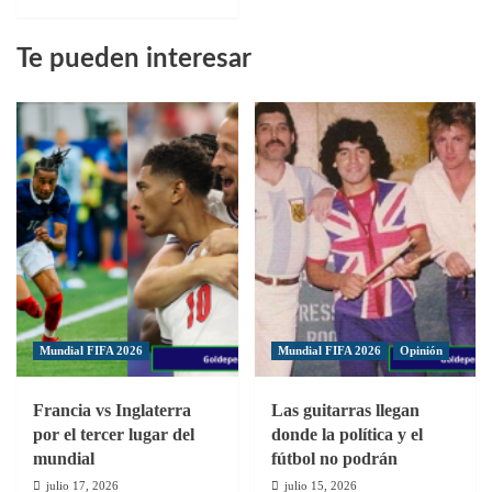
más
sobre
Te pueden interesar
Cambio
de
sede
para
la
fase
final
del
Conmebol
Preolímpico
Venezuela
2024
Mundial FIFA 2026
Mundial FIFA 2026
Opinión
Francia vs Inglaterra
Las guitarras llegan
por el tercer lugar del
donde la política y el
mundial
fútbol no podrán
julio 17, 2026
julio 15, 2026