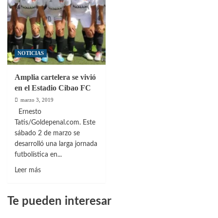
NOTICIAS
Amplia cartelera se vivió
en el Estadio Cibao FC
marzo 3, 2019
Ernesto
Tatis/Goldepenal.com. Este
sábado 2 de marzo se
desarrolló una larga jornada
futbolística en...
Leer
Leer más
más
sobre
Te pueden interesar
Amplia
cartelera