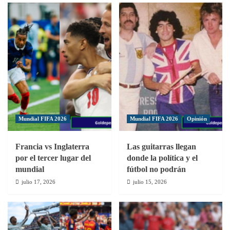
se
vivió
en
el
Estadio
Cibao
FC
Mundial FIFA 2026
Mundial FIFA 2026
Opinión
Francia vs Inglaterra
Las guitarras llegan
por el tercer lugar del
donde la política y el
mundial
fútbol no podrán
julio 17, 2026
julio 15, 2026