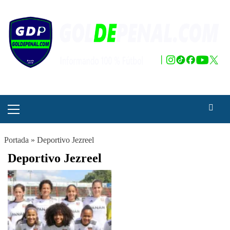
Saltar
al
contenido
Menú
principal
Portada
»
Deportivo Jezreel
Deportivo Jezreel