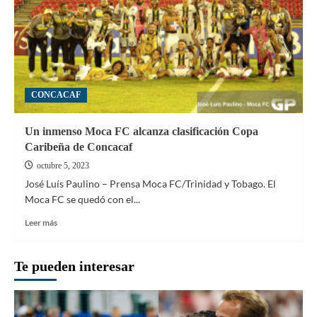
CONCACAF
Un inmenso Moca FC alcanza clasificación Copa
Caribeña de Concacaf
octubre 5, 2023
José Luís Paulino – Prensa Moca FC/Trinidad y Tobago. El
Moca FC se quedó con el...
Leer
Leer más
más
sobre
Un
Te pueden interesar
inmenso
Moca
FC
alcanza