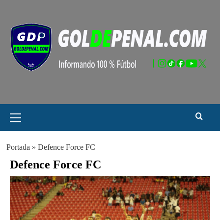
Saltar
al
contenido
Menú
principal
Portada
»
Defence Force FC
Defence Force FC