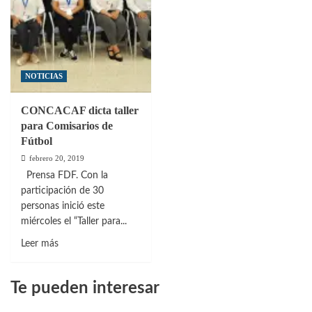
NOTICIAS
CONCACAF dicta taller
para Comisarios de
Fútbol
febrero 20, 2019
Prensa FDF. Con la
participación de 30
personas inició este
miércoles el “Taller para...
Leer
Leer más
más
sobre
Te pueden interesar
CONCACAF
dicta