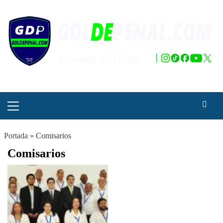
Saltar
al
contenido
Menú
principal
Portada
»
Comisarios
Comisarios