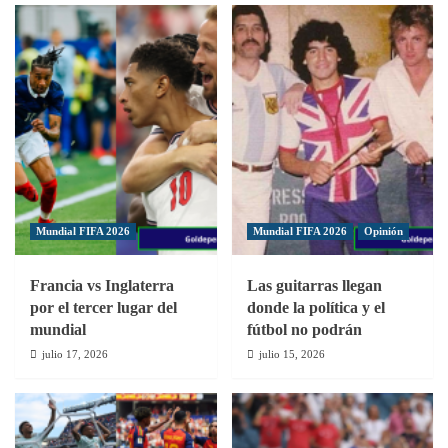
taller
para
Comisarios
de
Fútbol
Mundial FIFA 2026
Mundial FIFA 2026
Opinión
Francia vs Inglaterra
Las guitarras llegan
por el tercer lugar del
donde la política y el
mundial
fútbol no podrán
julio 17, 2026
julio 15, 2026