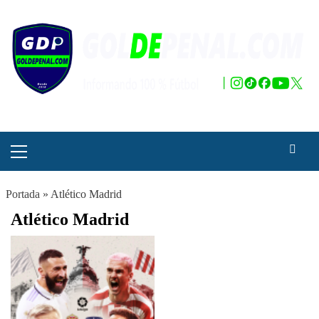
Saltar
al
contenido
Menú
principal
Portada
»
Atlético Madrid
Atlético Madrid