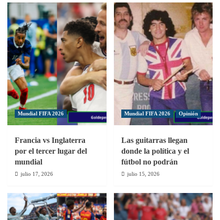
para
no
perderse
el
derbi
entre
Real
Madrid
y
Atlético
de
Mundial FIFA 2026
Mundial FIFA 2026
Opinión
Madrid
Francia vs Inglaterra
Las guitarras llegan
por el tercer lugar del
donde la política y el
mundial
fútbol no podrán
julio 17, 2026
julio 15, 2026