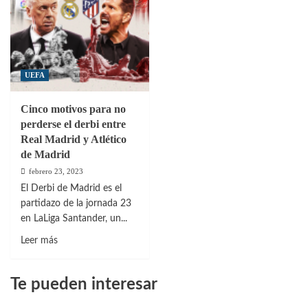
UEFA
Cinco motivos para no
perderse el derbi entre
Real Madrid y Atlético
de Madrid
febrero 23, 2023
El Derbi de Madrid es el
partidazo de la jornada 23
en LaLiga Santander, un...
Leer
Leer más
más
sobre
Te pueden interesar
Cinco
motivos