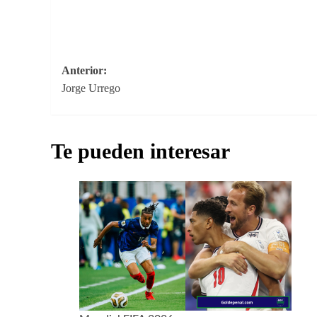
Navegación
Anterior:
Jorge Urrego
de
entradas
Te pueden interesar