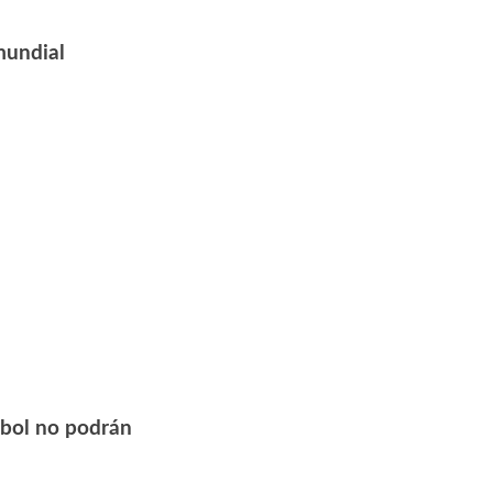
 mundial
útbol no podrán