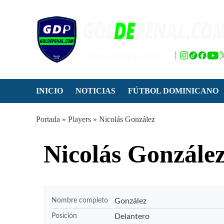
Saltar
al
contenido
INICIO
NOTICIAS
FÚTBOL DOMINICANO
Portada
»
Players
»
Nicolás González
Nicolás Gonzále
González
Nombre completo
Delantero
Posición