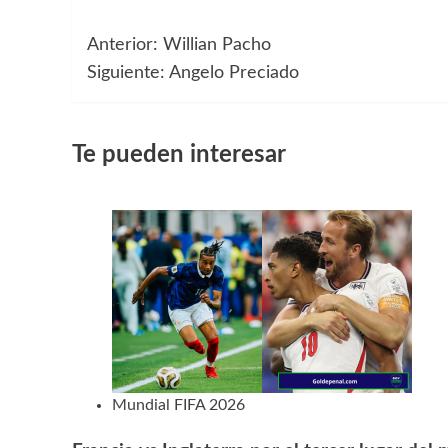
Anterior:
Willian Pacho
Navegación
Siguiente:
Angelo Preciado
de
entradas
Te pueden interesar
Mundial FIFA 2026