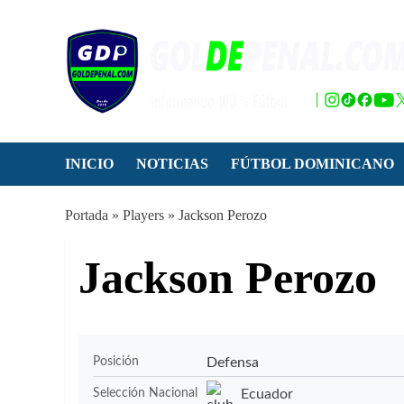
Saltar
al
contenido
INICIO
NOTICIAS
FÚTBOL DOMINICANO
Portada
»
Players
»
Jackson Perozo
Jackson Perozo
Defensa
Posición
Ecuador
Selección Nacional