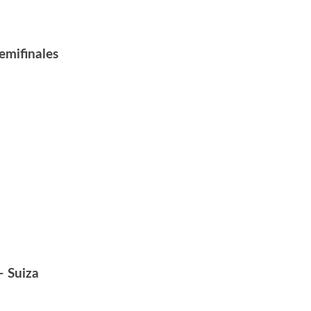
emifinales
– Suiza