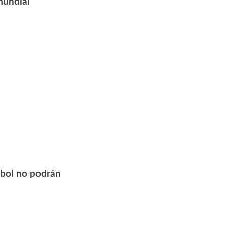
 mundial
útbol no podrán