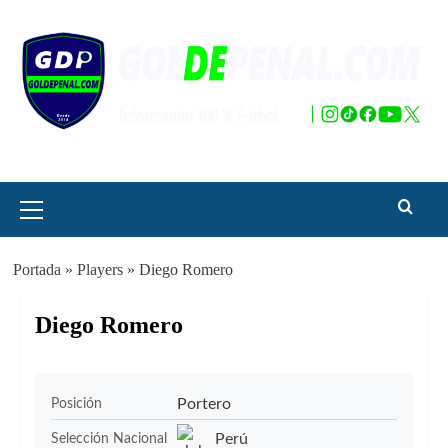
Saltar
al
contenido
Menú
principal
Portada
»
Players
»
Diego Romero
Diego Romero
Portero
Posición
Perú
Selección Nacional