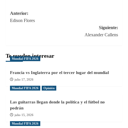
Navegación
Anterior:
Edison Flores
de
Siguiente:
entradas
Alexander Callens
Te pueden interesar
Mundial FIFA 2026
Francia vs Inglaterra por el tercer lugar del mundial
julio 17, 2026
Mundial FIFA 2026
Opinión
Las guitarras llegan donde la política y el fútbol no
podrán
julio 15, 2026
Mundial FIFA 2026