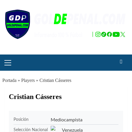
Saltar
al
contenido
Menú
principal
Portada
»
Players
»
Cristian Cásseres
Cristian Cásseres
Mediocampista
Posición
Venezuela
Selección Nacional