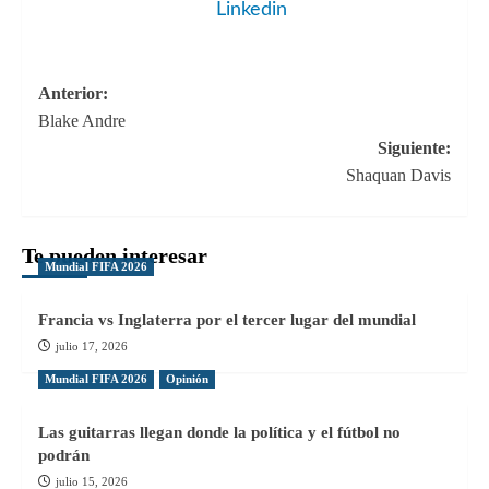
Linkedin
Navegación
Anterior:
Blake Andre
de
Siguiente:
entradas
Shaquan Davis
Te pueden interesar
Mundial FIFA 2026
Francia vs Inglaterra por el tercer lugar del mundial
julio 17, 2026
Mundial FIFA 2026
Opinión
Las guitarras llegan donde la política y el fútbol no
podrán
julio 15, 2026