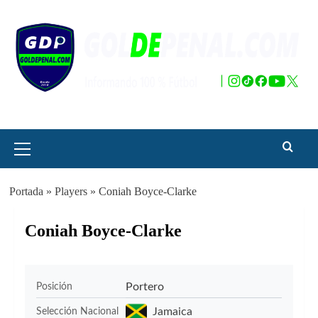
Saltar
al
contenido
Menú
principal
Portada
»
Players
»
Coniah Boyce-Clarke
Coniah Boyce-Clarke
Portero
Posición
Jamaica
Selección Nacional