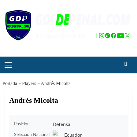
Saltar
al
contenido
Menú
principal
Portada
»
Players
»
Andrés Micolta
Andrés Micolta
Defensa
Posición
Ecuador
Selección Nacional