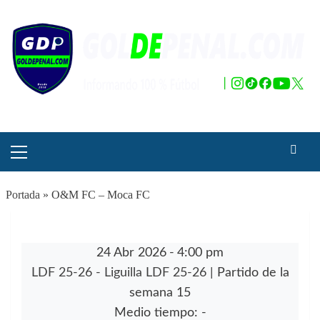
Saltar
al
contenido
Menú
principal
Portada
»
O&M FC – Moca FC
24 Abr 2026
-
4:00 pm
LDF 25-26 - Liguilla LDF 25-26
| Partido de la
semana 15
Medio tiempo: -