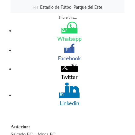
Estadio de Fútbol Parque del Este
Share this...
Whatsapp
Facebook
Twitter
Linkedin
Navegación
Anterior:
Salcedo FC – Moca FC