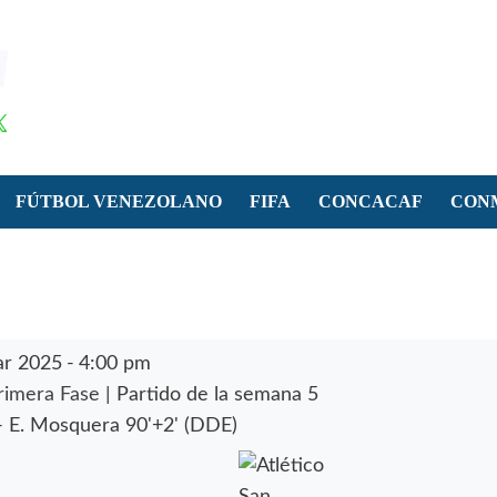
FÚTBOL VENEZOLANO
FIFA
CONCACAF
CON
r 2025
-
4:00 pm
rimera Fase
| Partido de la semana 5
-
E. Mosquera 90'+2' (DDE)