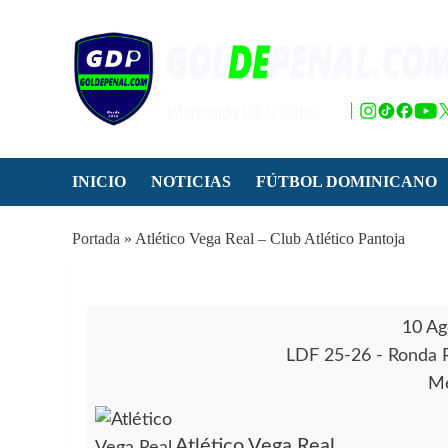
Saltar
al
contenido
INICIO
NOTICIAS
FÚTBOL DOMINICANO
Portada
»
Atlético Vega Real – Club Atlético Pantoja
10 Ag
LDF 25-26 - Ronda 
Me
Atlético Vega Real