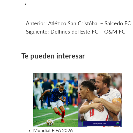
Anterior:
Atlético San Cristóbal – Salcedo FC
Navegación
Siguiente:
Delfines del Este FC – O&M FC
de
entradas
Te pueden interesar
Mundial FIFA 2026