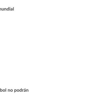
 mundial
útbol no podrán