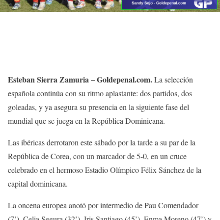
 victorias contundentes ante EE. UU. y la República de Corea las
ifican como favoritas. Ocho goles marcaron en sus primeros 180
utos en la contienda.
Esteban Sierra Zamuria – Goldepenal.com.
La selección
española continúa con su ritmo aplastante: dos partidos, dos
goleadas, y ya asegura su presencia en la siguiente fase del
mundial que se juega en la República Dominicana.
Las ibéricas derrotaron este sábado por la tarde a su par de la
República de Corea, con un marcador de 5-0, en un cruce
celebrado en el hermoso Estadio Olímpico Félix Sánchez de la
capital dominicana.
La oncena europea anotó por intermedio de Pau Comendador
(7’), Celia Segura (32’), Iris Santiago (45’), Enma Moreno (47’) y