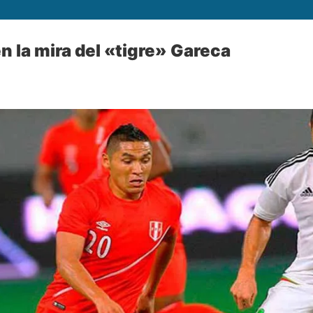
n la mira del «tigre» Gareca