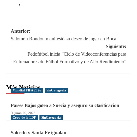
Navegación
Anterior:
Salomón Rondón manifestó su deseo de jugar en Boca
de
Siguiente:
entradas
Fedofútbol inicia “Ciclo de Videoconferencias para
Entrenadores de Fútbol Formativo y de Alto Rendimiento”
Más Noticias
Mundial FIFA 2026
SinCategoria
Países Bajos goleó a Suecia y aseguró su clasificación
junio 20, 2026
Copa de la LDF
SinCategoria
Salcedo y Santa Fe igualan