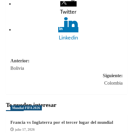
Twitter
Linkedin
Navegación
Anterior:
Bolivia
de
Siguiente:
entradas
Colombia
Te pueden interesar
Mundial FIFA 2026
Francia vs Inglaterra por el tercer lugar del mundial
julio 17, 2026