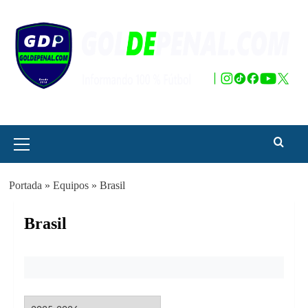
Saltar
al
contenido
Menú
principal
Portada
»
Equipos
»
Brasil
Brasil